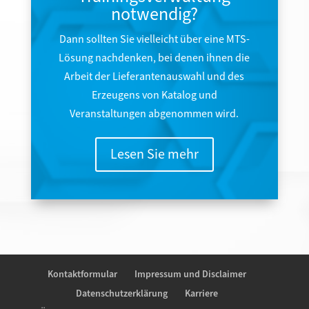
notwendig?
Dann sollten Sie vielleicht über eine MTS-
Lösung nachdenken, bei denen ihnen die
Arbeit der Lieferantenauswahl und des
Erzeugens von Katalog und
Veranstaltungen abgenommen wird.
Lesen Sie mehr
Kontaktformular
Impressum und Disclaimer
Datenschutzerklärung
Karriere