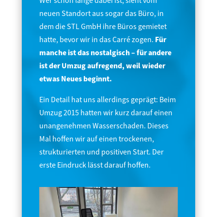
Wer schon lange dabei ist, sieht vom
neuen Standort aus sogar das Büro, in
dem die STL GmbH ihre Büros gemietet
hatte, bevor wir in das Carré zogen.
Für
manche ist das nostalgisch – für andere
ist der Umzug aufregend, weil wieder
etwas Neues beginnt.
Ein Detail hat uns allerdings geprägt: Beim
Umzug 2015 hatten wir kurz darauf einen
unangenehmen Wasserschaden. Dieses
Mal hoffen wir auf einen trockenen,
strukturierten und positiven Start. Der
erste Eindruck lässt darauf hoffen.