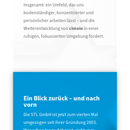
Insgesamt: ein Umfeld, das uns
bodenständiger, konzentrierter und
persönlicher arbeiten lässt – und die
Weiterentwicklung von
cimoio
in einer
ruhigen, fokussierten Umgebung fördert.
Ein Blick zurück – und nach
vorn
Die STL GmbH ist jetzt
zum vierten Mal
umgezogen
seit ihrer Gründung 2003.