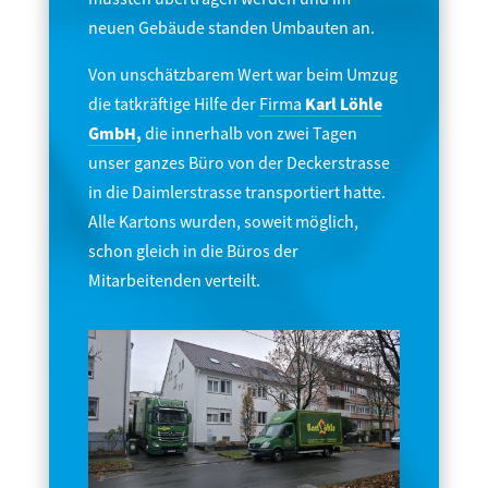
neuen Gebäude standen Umbauten an.
Von unschätzbarem Wert war beim Umzug
die tatkräftige Hilfe der
Firma
Karl Löhle
GmbH
,
die innerhalb von zwei Tagen
unser ganzes Büro von der Deckerstrasse
in die Daimlerstrasse transportiert hatte.
Alle Kartons wurden, soweit möglich,
schon gleich in die Büros der
Mitarbeitenden verteilt.