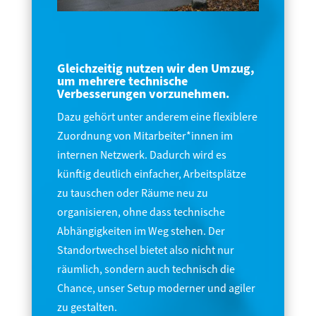
Gleichzeitig nutzen wir den Umzug,
um mehrere technische
Verbesserungen vorzunehmen.
Dazu gehört unter anderem eine flexiblere
Zuordnung von Mitarbeiter*innen im
internen Netzwerk. Dadurch wird es
künftig deutlich einfacher, Arbeitsplätze
zu tauschen oder Räume neu zu
organisieren, ohne dass technische
Abhängigkeiten im Weg stehen. Der
Standortwechsel bietet also nicht nur
räumlich, sondern auch technisch die
Chance, unser Setup moderner und agiler
zu gestalten.