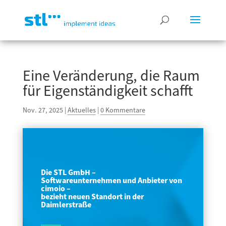
Eine Veränderung, die Raum
für Eigenständigkeit schafft
Nov. 27, 2025
|
Aktuelles
|
0 Kommentare
Die STL GmbH –
Softwareunternehmen und Anbieter von
cimoio –
bezieht neuen Standort in der
Daimlerstraße