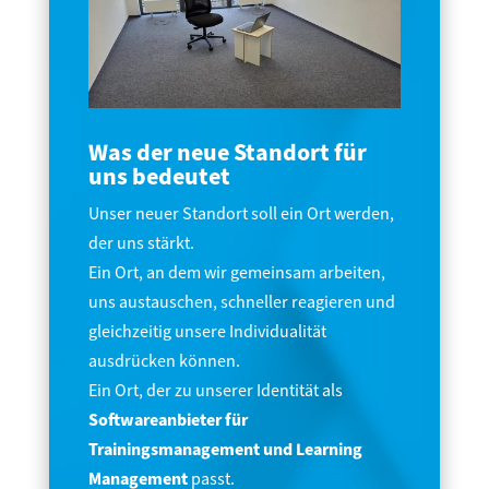
Was der neue Standort für
uns bedeutet
Unser neuer Standort soll ein Ort werden,
der uns stärkt.
Ein Ort, an dem wir gemeinsam arbeiten,
uns austauschen, schneller reagieren und
gleichzeitig unsere Individualität
ausdrücken können.
Ein Ort, der zu unserer Identität als
Softwareanbieter für
Trainingsmanagement und Learning
Management
passt.