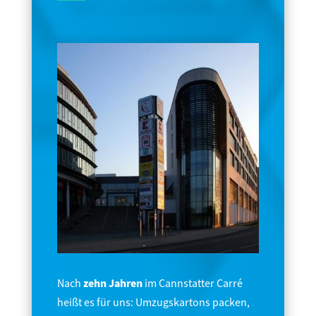
Nach
zehn Jahren
im Cannstatter Carré
heißt es für uns: Umzugskartons packen,